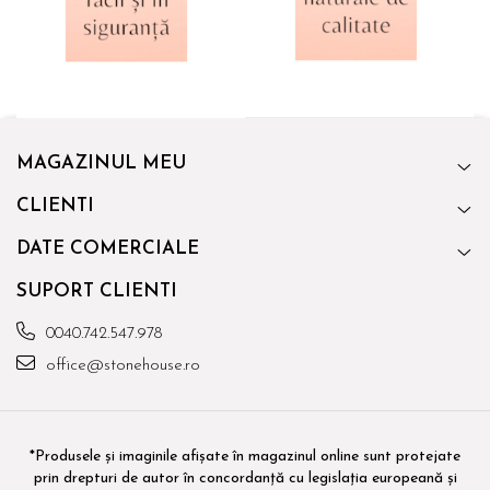
MAGAZINUL MEU
CLIENTI
DATE COMERCIALE
SUPORT CLIENTI
0040.742.547.978
office@stonehouse.ro
*Produsele și imaginile afișate în magazinul online sunt protejate
prin drepturi de autor în concordanță cu legislația europeană și