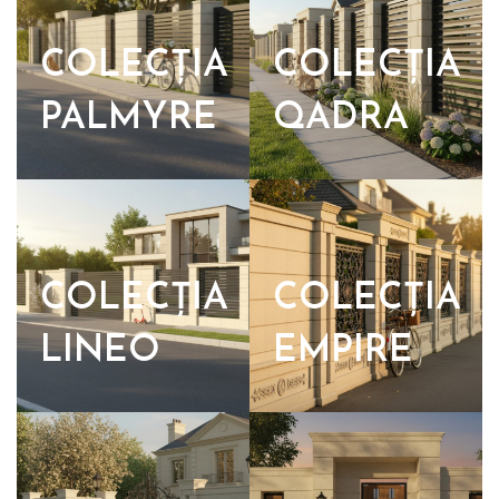
COLECȚIA
COLECȚIA
PALMYRE
QADRA
COLECȚIA
COLECȚIA
LINEO
EMPIRE