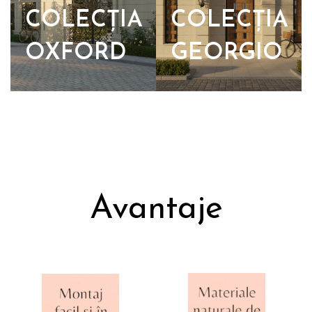
COLECȚIA
COLECȚIA
OXFORD
GEORGIO
Avantaje