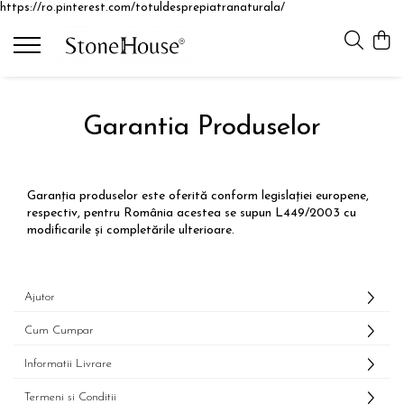
https://ro.pinterest.com/totuldesprepiatranaturala/
Mobilier
Garduri
Colecții
Chiuvete din piatră pentru băi
Accesorii
Colecția LOUIS
Garantia Produselor
Măsuțe de cafea
Capiteluri și capace de gard
Colecția PRIMAVERA
Mese dinning
Panouri de gard
Colecția EMPIRE
Corpuri de mobilier cu sertar
Stâlpi de gard
Colecția GEORGIO
Garanția produselor este oferită conform legislației europene,
Rafturi și biblioteci din piatră naturală
Colecția LINEO
respectiv, pentru România acestea se supun L449/2003 cu
modificarile și completările ulterioare.
Mobilier office din piatră naturală
Colecția OXFORD
Căzi din piatră naturală
Colecția PALMYRE
Paturi
Colecția QADRA
Ajutor
Cum Cumpar
Informatii Livrare
Termeni si Conditii