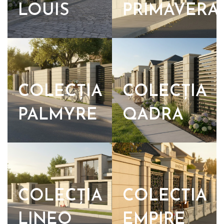
LOUIS
PRIMAVERA
COLECȚIA
COLECȚIA
PALMYRE
QADRA
COLECȚIA
COLECȚIA
LINEO
EMPIRE