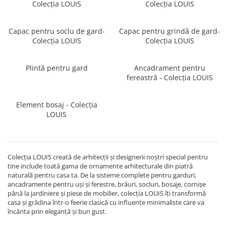
Colecția LOUIS
Colecția LOUIS
Capac pentru soclu de gard-
Capac pentru grindă de gard-
Colecția LOUIS
Colecția LOUIS
Plintă pentru gard
Ancadrament pentru
fereastră - Colecția LOUIS
Element bosaj - Colecția
LOUIS
Colecția LOUIS creată de arhitecții și designerii noștri special pentru
tine include toată gama de ornamente arhitecturale din piatră
naturală pentru casa ta. De la sisteme complete pentru garduri,
ancadramente pentru uși și ferestre, brâuri, socluri, bosaje, cornișe
până la jardiniere și piese de mobilier, colecția LOUIS îți transformă
casa și grădina într-o feerie clasică cu influențe minimaliste care va
încânta prin eleganță și bun gust.