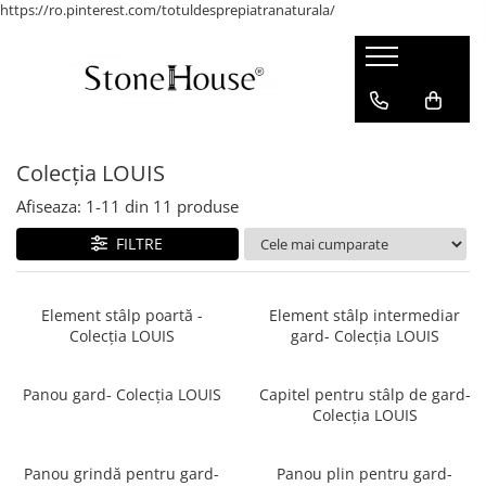
https://ro.pinterest.com/totuldesprepiatranaturala/
Mobilier
Garduri
Colecții
Chiuvete din piatră pentru băi
Accesorii
Colecția LOUIS
Măsuțe de cafea
Capiteluri și capace de gard
Colecția PRIMAVERA
Colecția LOUIS
Mese dinning
Panouri de gard
Colecția EMPIRE
Afiseaza:
1-
11
din
11
produse
Corpuri de mobilier cu sertar
Stâlpi de gard
Colecția GEORGIO
FILTRE
Rafturi și biblioteci din piatră
Colecția LINEO
naturală
Colecția OXFORD
Mobilier office din piatră naturală
Element stâlp poartă -
Element stâlp intermediar
Colecția PALMYRE
Colecția LOUIS
gard- Colecția LOUIS
Căzi din piatră naturală
Colecția QADRA
Paturi
Panou gard- Colecția LOUIS
Capitel pentru stâlp de gard-
Colecția LOUIS
Panou grindă pentru gard-
Panou plin pentru gard-