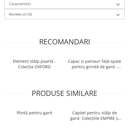
Caracteristici
Review-uri
(0)
RECOMANDARI
Element stâlp poartă -
Capac și panouri față-spate
Colecția OXFORD
pentru grindă de gard -
Colecția OXFORD
PRODUSE SIMILARE
Plintă pentru gard
Capitel pentru stâlp de
gard- Colecțiile EMPIRE și
OXFORD