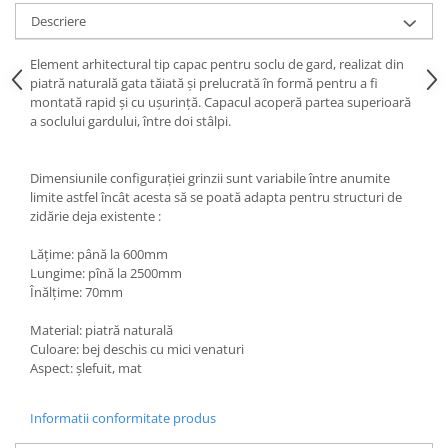
Descriere
Element arhitectural tip capac pentru soclu de gard, realizat din
piatră naturală gata tăiată și prelucrată în formă pentru a fi
montată rapid și cu ușurință. Capacul acoperă partea superioară
a soclului gardului, între doi stâlpi.
Dimensiunile configurației grinzii sunt variabile între anumite
limite astfel încât acesta să se poată adapta pentru structuri de
zidărie deja existente :
Lățime: până la 600mm
Lungime: pînă la 2500mm
Înălțime: 70mm
Material: piatră naturală
Culoare: bej deschis cu mici venaturi
Aspect: șlefuit, mat
Informatii conformitate produs