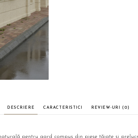
DESCRIERE
CARACTERISTICI
REVIEW-URI
(0)
naturală pentru gard compus din piese tăiate și prelucr