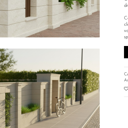
d
C
cl
vo
sp
C
Ai