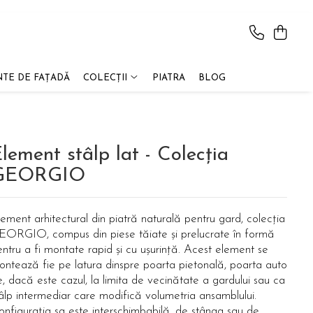
TE DE FAȚADĂ
COLECȚII
PIATRA
BLOG
lement stâlp lat - Colecția
GEORGIO
ement arhitectural din piatră naturală pentru gard, colecția
EORGIO, compus din piese tăiate și prelucrate în formă
ntru a fi montate rapid și cu ușurință. Acest element se
ontează fie pe latura dinspre poarta pietonală, poarta auto
e, dacă este cazul, la limita de vecinătate a gardului sau ca
âlp intermediar care modifică volumetria ansamblului.
nfigurația sa este interschimbabilă, de stânga sau de