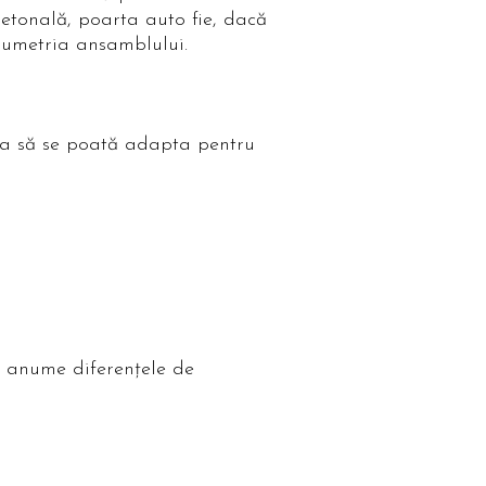
etonală, poarta auto fie, dacă
olumetria ansamblului.
esta să se poată adapta pentru
i anume diferențele de