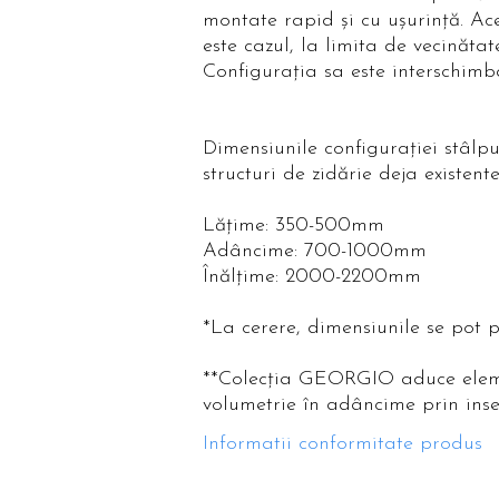
montate rapid și cu ușurință. Ac
este cazul, la limita de vecinăt
Configurația sa este interschim
Dimensiunile configurației stâlpu
structuri de zidărie deja existent
Lățime: 350-500mm
Adâncime: 700-1000mm
Înălțime: 2000-2200mm
*La cerere, dimensiunile se pot p
**Colecția GEORGIO aduce elemen
volumetrie în adâncime prin inser
Informatii conformitate produs