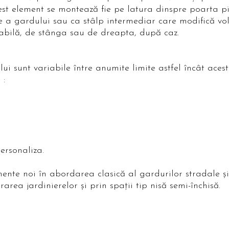
est element se montează fie pe latura dinspre poarta pi
ate a gardului sau ca stâlp intermediar care modifică v
babilă, de stânga sau de dreapta, după caz.
lui sunt variabile între anumite limite astfel încât ac
e :
ersonaliza.
te noi în abordarea clasică al gardurilor stradale ș
area jardinierelor și prin spații tip nisă semi-închisă.