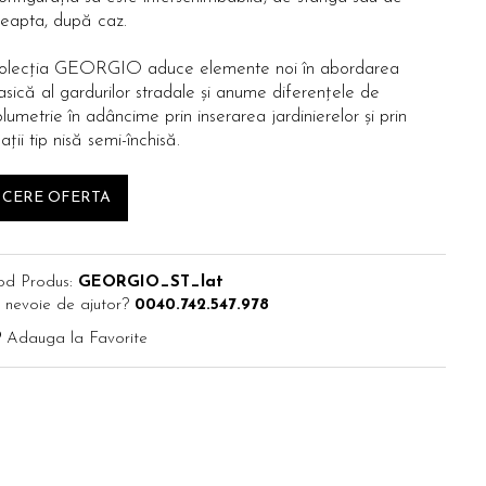
reapta, după caz.
olecția GEORGIO aduce elemente noi în abordarea
asică al gardurilor stradale și anume diferențele de
lumetrie în adâncime prin inserarea jardinierelor și prin
ații tip nisă semi-închisă.
CERE OFERTA
od Produs:
GEORGIO_ST_lat
 nevoie de ajutor?
0040.742.547.978
Adauga la Favorite