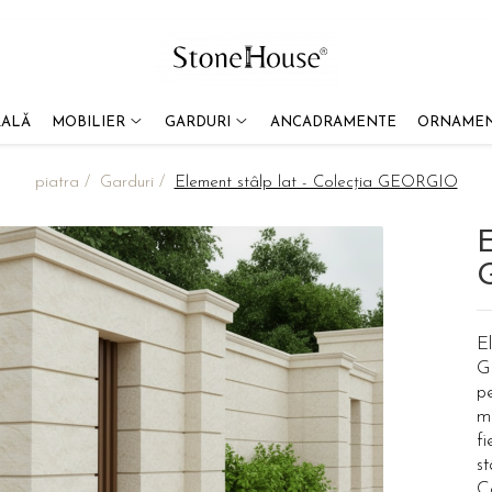
RALĂ
MOBILIER
GARDURI
ANCADRAMENTE
ORNAMEN
piatra /
Garduri /
Element stâlp lat - Colecția GEORGIO
E
El
G
pe
m
fi
st
Co