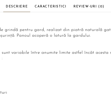
DESCRIERE
CARACTERISTICI
REVIEW-URI
(0)
e grindă pentru gard, realizat din piatră naturală gat
ușurință. Panoul acoperă o latură la gardului.
i sunt variabile între anumite limite astfel încât acest
e :
aturi