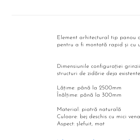
Element arhitectural tip panou d
pentru a fi montată rapid și cu 
Dimensiunile configurației grinzi
structuri de zidărie deja existent
Lățime: până la 2500mm
Înălțime: până la 300mm
Material: piatră naturală
Culoare: bej deschis cu mici ven
Aspect: șlefuit, mat