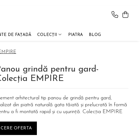
TE DE FAȚADĂ
COLECȚII
PIATRA
BLOG
a EMPIRE
anou grindă pentru gard-
Colecția EMPIRE
ement arhitectural tip panou de grindă pentru gard,
alizat din piatră naturală gata tăiată și prelucrată în formă
entru a fi montată rapid și cu ușurință. Colecția EMPIRE
CERE OFERTA