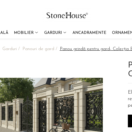
RALĂ
MOBILIER
GARDURI
ANCADRAMENTE
ORNAMEN
/
Garduri /
Panouri de gard /
Panou grindă pentru gard- Colecți
P
El
re
p