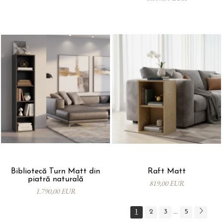
Bibliotecă Turn Matt din
Raft Matt
piatră naturală
819,00 EUR
1.790,00 EUR
1
2
3
5
...