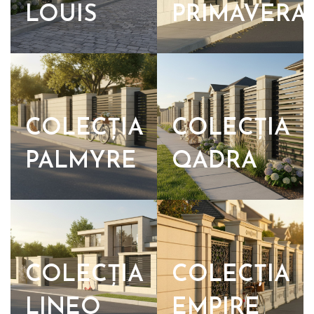
LOUIS
PRIMAVERA
COLECȚIA
COLECȚIA
PALMYRE
QADRA
COLECȚIA
COLECȚIA
LINEO
EMPIRE