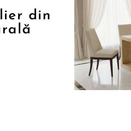
lier din
urală