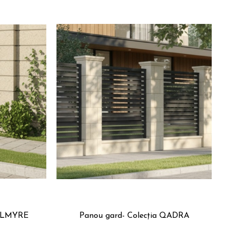
PALMYRE
Panou gard- Colecția QADRA